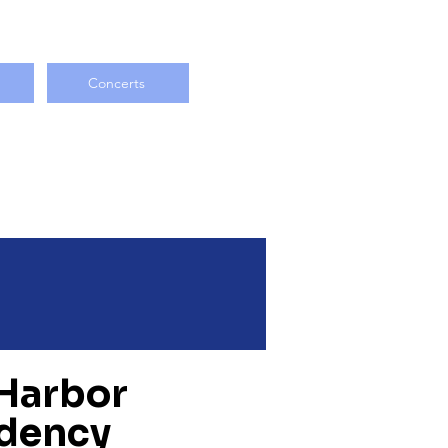
Concerts
 Harbor
idency